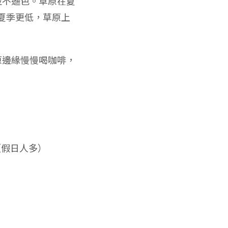
並不遜色。草原在夏
夏季更低，草原上
原邊緣慢慢喝咖啡，
（假日人多）