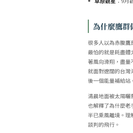
草原觀星
：9月
為什麼鷹群
很多人以為赤腹鷹
最怕的就是耗盡體
著風向滑翔，盡量
就面對遼闊的台灣
後一個能量補給站
清晨地面被太陽曬
也解釋了為什麼老
半已乘風離境。理
談判的飛行。