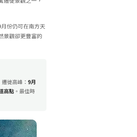
禽遷徙景觀之一，
9月份仍可在南方天
然景觀卻更豐富的
分。遷徙高峰：
9月
道高點
。最佳時