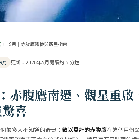
曆
›
9月｜赤腹鷹遷徙與觀星指南
更新：2026年5月
閱讀約 5 分鐘
9月
丁：赤腹鷹南遷、觀星重啟
重驚喜
一個很多人不知道的奇景：
數以萬計的赤腹鷹
在這個月份