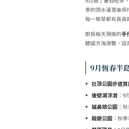
9月過了暑假旺季
季的雨水灌溉後保
每一根草都有長長
廚房每天現做的
手
聽遠方海浪聲，這
9月恆春半
社頂公園步道賞
後壁湖浮潛
：9
貓鼻頭公園
：秋
龍磐公園
：秋季