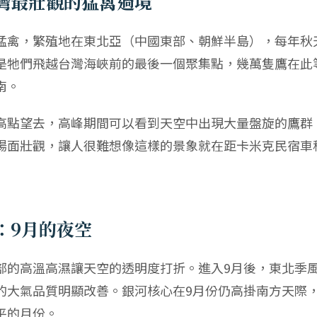
灣最壯觀的猛禽過境
猛禽，繁殖地在東北亞（中國東部、朝鮮半島），每年秋
是牠們飛越台灣海峽前的最後一個聚集點，幾萬隻鷹在此
南。
高點望去，高峰期間可以看到天空中出現大量盤旋的鷹群
場面壯觀，讓人很難想像這樣的景象就在距卡米克民宿車程
：9月的夜空
部的高溫高濕讓天空的透明度打折。進入9月後，東北季
的大氣品質明顯改善。銀河核心在9月份仍高掛南方天際
平的月份。