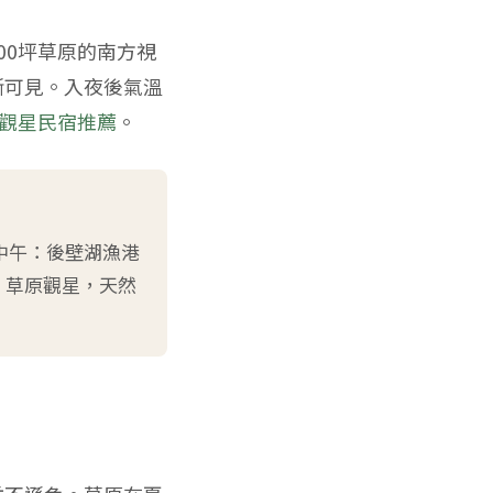
00坪草原的南方視
晰可見。入夜後氣溫
觀星民宿推薦
。
中午：後壁湖漁港
：草原觀星，天然