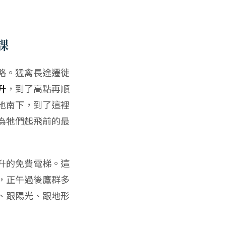
課
略。猛禽長途遷徙
升
，到了高點再順
地南下，到了這裡
為牠們
起飛前的最
升的免費電梯。這
，正午過後鷹群多
、跟陽光、跟地形