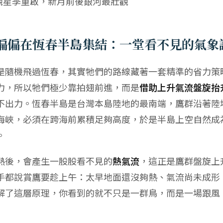
觀星季重啟，新月前後銀河最壯觀
偏偏在恆春半島集結：一堂看不見的氣象
是隨機飛過恆春，其實牠們的路線藏著一套精準的省力策
力，所以牠們極少靠拍翅前進，而是
借助上升氣流盤旋抬
不出力。恆春半島是台灣本島陸地的最南端，鷹群沿著陸
海峽，必須在跨海前累積足夠高度，於是半島上空自然成
。
熱後，會產生一股股看不見的
熱氣流
，這正是鷹群盤旋上
手都說賞鷹要趁上午：太早地面還沒夠熱、氣流尚未成形
解了這層原理，你看到的就不只是一群鳥，而是一場跟風