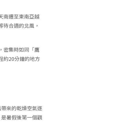
天南遷至東南亞越
等待合適的北風，
，密集時如同「鷹
約20分鐘的地方
風帶來的乾燥空氣逐
，是暑假後第一個觀