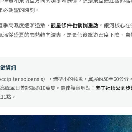
菲律賓和東南亞方向的越冬地遷徙。這是東亞最壯觀的猛
年必朝聖的時刻。
夏季高濕度逐漸退散，
觀星條件也悄悄重啟
。銀河核心在
氣溫從盛夏的悶熱轉向清爽，是暑假後旅遊密度下降、自
關鍵資訊
cipiter soloensis），體型小的猛禽，翼展約50至60公
高峰單日曾記錄逾10萬隻。最佳觀察地點：
墾丁社頂公園步
11點。