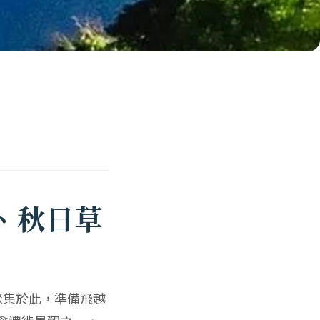
、秋日草
聚集於此，準備飛越