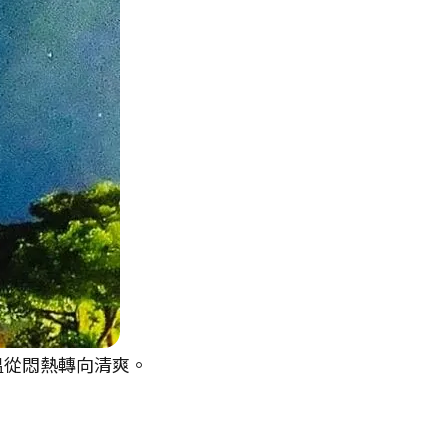
溫從悶熱轉向清爽。