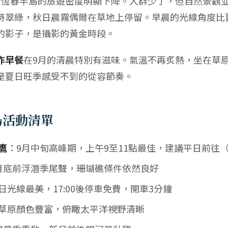
，恆春半島的旅遊密度明顯下降。人群少了，但自然景觀
持翠綠，秋日晨霧偶爾在草地上停留。早晨的光線角度比
的影子，是攝影的黃金時段。
作早餐
在9月的清晨特別有滋味。氣溫不再炙熱，坐在草
是夏日旺季感受不到的從容節奏。
島活動清單
鷹
：9月中旬高峰期，上午9至11點最佳，建議平日前往
月底前浮潛季尾聲，珊瑚礁條件依然良好
日光線最美，17:00後停車免費，開車3分鐘
草原顏色豐富，俯瞰太平洋視野清晰