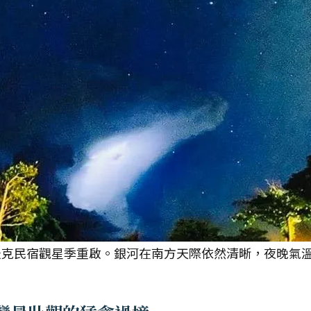
米克民宿觀星季重啟。銀河在南方天際依然清晰，夜晚氣