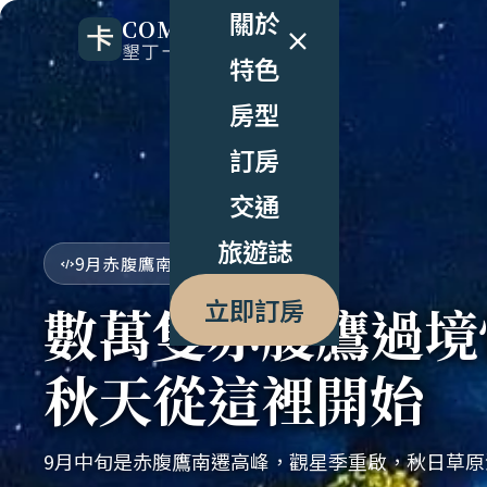
關於
COMIC B&B
墾丁卡米克民宿
特色
房型
訂房
交通
旅遊誌
9月赤腹鷹南遷
立即訂房
數萬隻赤腹鷹過境
秋天從這裡開始
9月中旬是赤腹鷹南遷高峰，觀星季重啟，秋日草