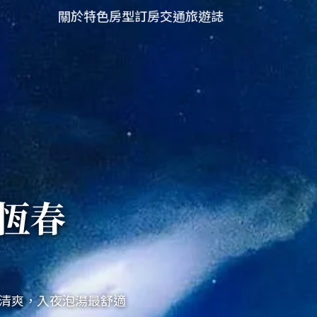
關於
特色
房型
訂房
交通
旅遊誌
恆春
原清爽，入夜泡湯最舒適