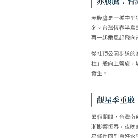
赤腹鷹：台
赤腹鷹是一種中型
冬。台灣恆春半島
再一起乘風起飛向
從社頂公園步道的
柱」般向上盤旋，
發生。
觀星季重啟
暑假期間，台灣南
漸影響恆春，夜晚
星條件回到良好水