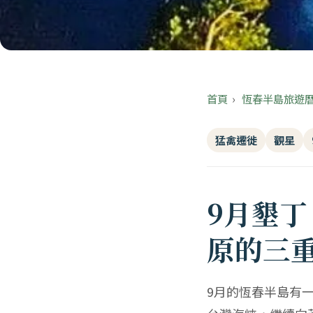
首頁
›
恆春半島旅遊
猛禽遷徙
觀星
9月墾
原的三
9月的恆春半島有