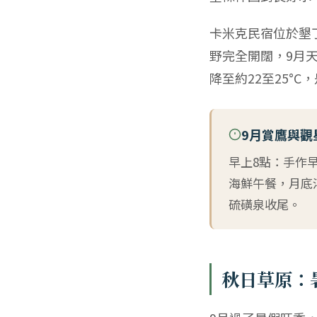
卡米克民宿位於墾
野完全開闊，9月
降至約22至25°
9月賞鷹與觀
早上8點：手作
海鮮午餐，月底
硫磺泉收尾。
秋日草原：