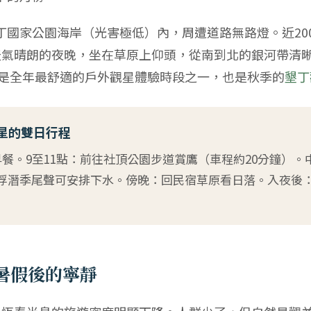
丁國家公園海岸（光害極低）內，周遭道路無路燈。近20
天氣晴朗的夜晚，坐在草原上仰頭，從南到北的銀河帶清
C，是全年最舒適的戶外觀星體驗時段之一，也是秋季的
墾丁
星的雙日行程
早餐。9至11點：前往社頂公園步道賞鷹（車程約20分鐘）。
浮潛季尾聲可安排下水。傍晚：回民宿草原看日落。入夜後
暑假後的寧靜