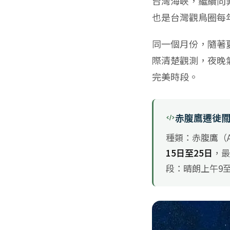
台灣海峽，繼續向
也是台灣觀鳥圈每
同一個月份，隨著
際清楚觀測，夜晚
完美時段。
赤腹鷹遷徙
種類：赤腹鷹（Ac
15日至25日
，最
段：晴朗上午9至