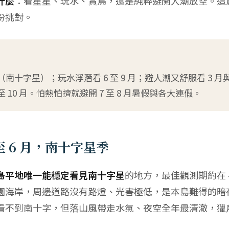
什麼
：看星星、玩水、賞鳥，還是純粹避開人潮放空。這
份挑對。
月（南十字星）；玩水浮潛看 6 至 9 月；避人潮又舒服看 3 月與 1
至 10 月。怕熱怕擠就避開 7 至 8 月暑假與各大連假。
至 6 月，南十字星季
島平地唯一能穩定看見南十字星
的地方，最佳觀測期約在 4
園海岸，周邊道路沒有路燈、光害極低，是本島難得的暗夜
）雖看不到南十字，但落山風帶走水氣、夜空全年最清澈，