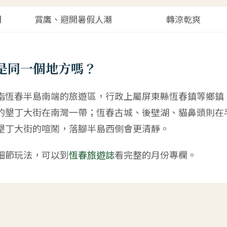
月
賞鷹、避開暑假人潮
轉涼乾爽
是同一個地方嗎？
指恆春半島南端的旅遊區，行政上屬屏東縣恆春鎮等鄉鎮
的墾丁大街在南灣一帶；恆春古城、後壁湖、貓鼻頭則在
墾丁大街的喧鬧，落腳半島西側會更清靜。
細節玩法，可以到
恆春旅遊誌
看完整的月份專欄。