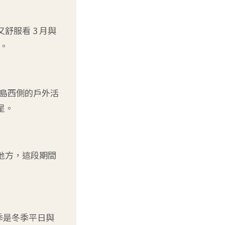
又舒服看 3 月與
假。
半島西側的戶外活
星。
的地方，這段期間
季是冬季平日與