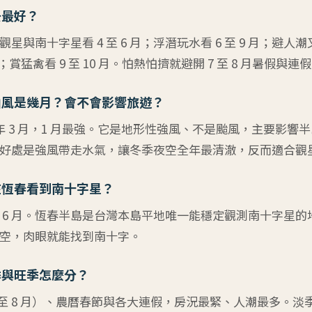
去最好？
星與南十字星看 4 至 6 月；浮潛玩水看 6 至 9 月；避人潮
平日；賞猛禽看 9 至 10 月。怕熱怕擠就避開 7 至 8 月暑假與連
山風是幾月？會不會影響旅遊？
隔年 3 月，1 月最強。它是地形性強風、不是颱風，主要影響
好處是強風帶走水氣，讓冬季夜空全年最清澈，反而適合觀
在恆春看到南十字星？
月到 6 月。恆春半島是台灣本島平地唯一能穩定觀測南十字星
空，肉眼就能找到南十字。
季與旺季怎麼分？
 至 8 月）、農曆春節與各大連假，房況最緊、人潮最多。淡