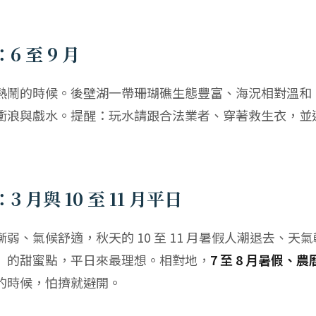
 至 9 月
熱鬧的時候。後壁湖一帶珊瑚礁生態豐富、海況相對溫和
衝浪與戲水。提醒：玩水請跟合法業者、穿著救生衣，並
 月與 10 至 11 月平日
風漸弱、氣候舒適，秋天的 10 至 11 月暑假人潮退去、
」的甜蜜點，平日來最理想。相對地，
7 至 8 月暑假、
的時候，怕擠就避開。