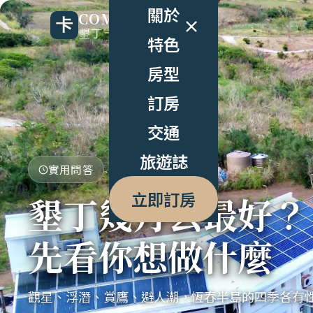
關於
COMIC B&B
墾丁卡米克民宿
特色
房型
訂房
交通
旅遊誌
實用問答
立即訂房
墾丁幾月去最好？
先看你想做什麼
觀星、浮潛、賞鷹、避人潮，恆春半島的四季各有