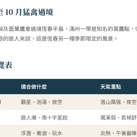
至 10 月猛禽過境
灰面鵟鷹會過境恆春半島，滿州一帶是知名的賞鷹點，9 到
態的旅人來說，這是恆春另一種季節限定的風景。
覽表
適合做什麼
天氣重點
月
觀星、泡湯、放空
落山風強、夜空
避人潮、南十字星起
風漸弱、氣候舒
浮潛、衝浪、玩水
炎熱、午後雷陣