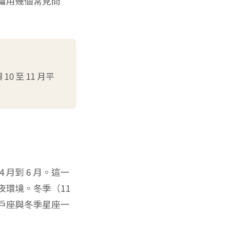
篇用幾個常見問
0 至 11 月平
 月到 6 月。這一
環境。冬季（11
獵戶座與冬季星座一