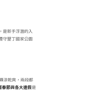
，是新手浮潛的入
遵守墾丁國家公園
天氣轉涼乾爽，兩段都
農曆春節與各大連假
是