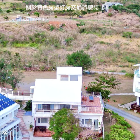
關於
特色
房型
訂房
交通
旅遊誌
性格