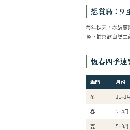
想賞鳥：9 
每年秋天，赤腹鷹與
峰。對喜歡自然生
恆春四季速
季節
月份
冬
11–1
春
2–4月
夏
5–9月