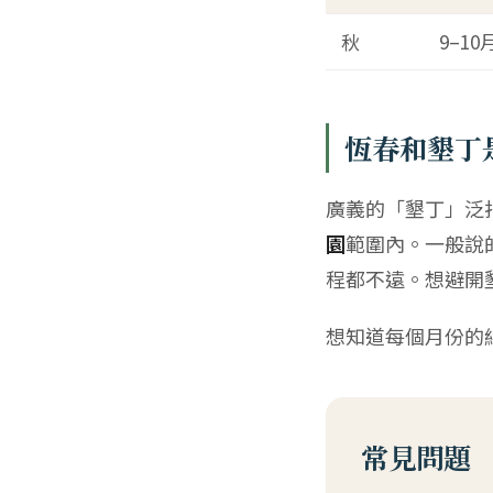
秋
9–10
恆春和墾丁
廣義的「墾丁」泛
園
範圍內。一般說
程都不遠。想避開
想知道每個月份的
常見問題