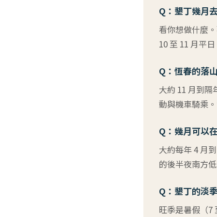
Q：墾丁幾月
看你想做什麼。觀
10 至 11 月
Q：恆春的落
大約 11 月到
動與機車騎乘。
Q：幾月可以
大約每年 4 
的後半夜南方低
Q：墾丁的淡
旺季是暑假（7