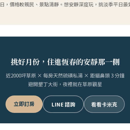
日，價格較親民、景點清靜。想安靜深度玩，挑淡季平日最
挑好月份，住進恆春的安靜那一側
近2000坪草原 × 每房天然硫磺私湯 × 距貓鼻頭 3 分鐘
避開墾丁大街，夜裡就在草原觀星
立即訂房
看看卡米克
LINE 諮詢