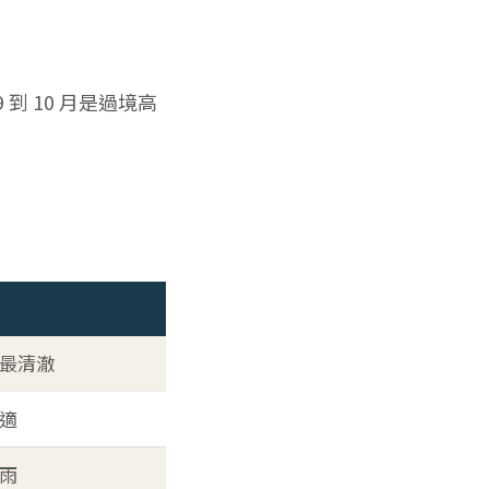
 10 月是過境高
最清澈
適
雨