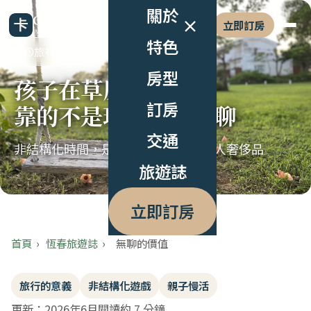
關於
COMIC B&B
立即訂房
墾丁卡米克民宿
特色
旅行的意義
房型
孩子在草原玩一整天
訂房
靠的不是玩具，是無聊
交通
非結構化時間，是被低估的童年與大人奢侈品
旅遊誌
立即訂房
首頁
›
恆春旅遊誌
›
無聊的價值
旅行的意義
非結構化遊戲
親子慢活
更新：2026年6月
閱讀約 7 分鐘