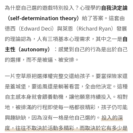
為什麼自己選的遊戲特別投入？心理學的
自我決定論
（self-determination theory）
給了答案。這套由
德西（Edward Deci）與萊恩（Richard Ryan）發展
的理論認為，人有三項基本心理需求，其中之一是
自
主性（autonomy）
：感覺到自己的行為是出於自己
的選擇，而不是被逼、被安排。
一片空草原把選擇權完整交還給孩子。要當探險家還
是蓋城堡，要追風還是躺著看雲，全由他決定。這種
自主感本身就會餵養動機，讓他願意持續投入。相對
地，被排滿的行程即使每一格都很精彩，孩子仍可能
興趣缺缺，因為沒有一格是他自己選的。
投入的深
度，往往不取決於活動多精彩，而取決於它有多少是